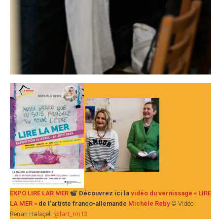
EXPO LIRE LAR MER
Découvrez ici la
vidéo du vernissage
« LIRE
LA MER »
de l’artiste franco-allemande
Michèle Reby
© Vidéo :
Renan Halaçeli
@lart_rm13