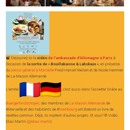
Découvrez ici la
vidéo
de l’ambassade d’Allemagne à Paris
à
l’occasion de
la sortie de « Bouillabaisse & Labskaus »
, en présence
du
consul général à Marseille
Fried-Hansel Nielsen et de Nicole Hammer
de La Maison Allemande.
L’amitié
, c‘est aussi dans l’assiette! Grâce au
Buergerfondscitoyen
, des membres de
La Maison Allemande
de
#Marseille et des habitants de #
Hambourg
ont élaboré un livre de
recettes commun. Déjà, ils mijotent d’autres projets. Et vous? © Vidéo :
Elias Martin (
@elias.martn
)