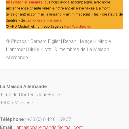
télévision allemande,
que nous avons accompagné, avec notre
ancienne enseignante Aileen & notre ancien élève Mikaël Balmont
(enseignant) et son mari allemand Martin (médecin) – les « créateurs de
théâtre » de
L’Envolière à Marseille
.
© ARD Mediathek | un reportage de
Karl Waldhecker
© Photos : Bernard Eiglier | Renan Halaçeli | Nicole
Hammer | Ulrike Klotz | & membres de La Maison
Allemande
La Maison Allemande
1, rue du Docteur Jean-Fiolle.
13006 Marseille
Téléphone
: +33 (0) 6 42 01 69 67
Email
:
lamaisonallemande@gmail.com