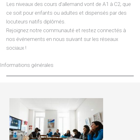
Les niveaux des cours d’allemand vont de A1 à C2, que
ce soit pour enfants ou adultes et dispensés par des
locuteurs natifs diplômés.
Rejoignez notre communauté et restez connectés à
nos événements en nous suivant sur les réseaux
sociaux !
Informations générales