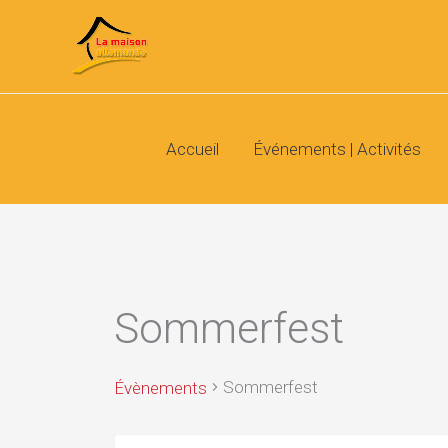
Aller
au
contenu
Accueil
Événements | Activités
Sommerfest
Sommerfest
Évènements
Recherche
Évènements