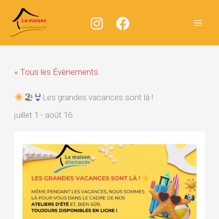
Aller
au
contenu
« Tous les Évènements
🏖
Les grandes vacances sont là !
juillet 1
-
août 16