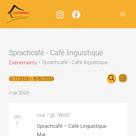
Aller
au
contenu
Sprachcafé - Café linguistique
Sprachcafé - Café linguistique
Évènements
Recherche
Navig
Évènements
5/7/2026
 - 
8/8/2026
Liste
Recherche
Sélectionnez
et
de
une
mai 2026
navigation
vues
date.
de
Évèn
vues
mai 7 @ 18h00
jeu
Évènements
7
Sprachcafé – Café Linguistique
Mai