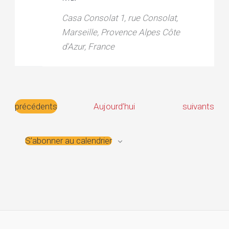
Casa Consolat
1, rue Consolat,
Marseille, Provence Alpes Côte
d'Azur, France
Évènements
Évènement
précédents
Aujourd’hui
suivants
S’abonner au calendrier